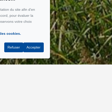
ation du site afin d'en
ccord, pour évaluer la
nservons votre choix
 des cookies.
Refuser
Accepter
s ventes et achats immobiliers à 