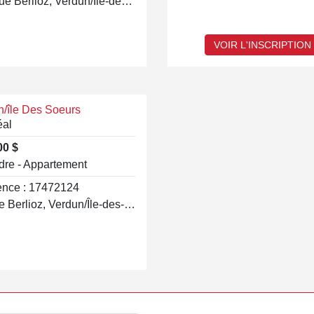
150 Rue Berlioz, Verdun/Île-des-Soeurs
VOIR L'INSCRIPTION
n/île Des Soeurs
éal
00 $
dre - Appartement
ence : 17472124
90 Rue Berlioz, Verdun/Île-des-Soeurs