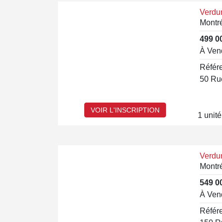
Verdu
Montr
499 0
À Ven
Référ
VOIR L'INSCRIPTION
1 unité
Verdu
Montr
549 0
À Ven
Référ