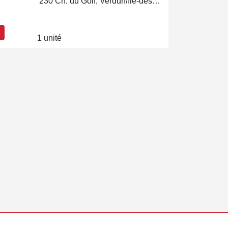
230 Ch. du Golf, Verdun/Île-des-Soeurs
1 unité