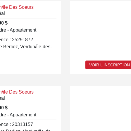
n/île Des Soeurs
éal
00 $
dre - Appartement
ence : 25291872
50 Rue Berlioz, Verdun/Île-des-Soeurs
VOIR L'INSCRIPTION
n/île Des Soeurs
éal
00 $
dre - Appartement
ence : 20313157