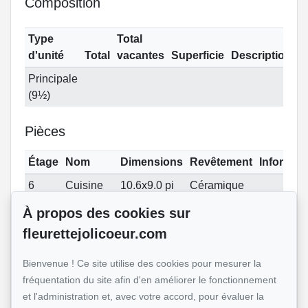
Composition
Type
Total
d'unité
Total
vacantes
Superficie
Description
Principale
(9½)
Pièces
Étage
Nom
Dimensions
Revêtement
Informat
6
Cuisine
10.6x9.0 pi
Céramique
(irrégulier)
À propos des cookies sur
6
Salle à
7.7x6.11 pi
Bois
fleurettejolicoeur.com
manger
(irrégulier)
Bienvenue ! Ce site utilise des cookies pour mesurer la
6
Salon
13.0x11.1 pi
Bois
fréquentation du site afin d'en améliorer le fonctionnement
(irrégulier)
et l'administration et, avec votre accord, pour évaluer la
6
Chambre
10.1x12.6 pi
Bois