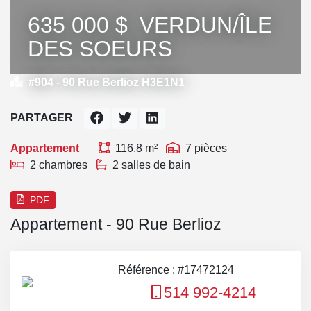
635 000 $
VERDUN/ÎLE
DES SOEURS
#904 -
90 Rue Berlioz H3E1N1
PARTAGER
Appartement
116,8 m²
7 pièces
2 chambres
2 salles de bain
PDF
Appartement - 90 Rue Berlioz
Référence : #17472124
514 992-4214