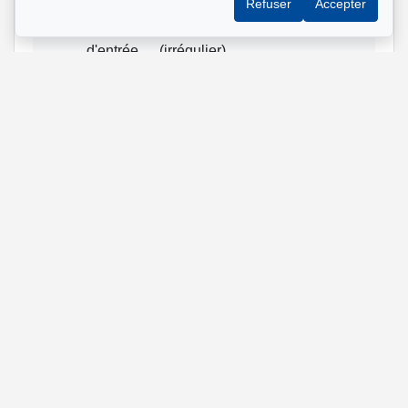
Refuser
Accepter
Hall
15.5x8.1 pi
Céramique
d'entrée
(irrégulier)
Chambre
11.1x19.6 pi
Bois
à coucher
(irrégulier)
principale
Chambre
11.6x18.1 pi
Bois
à coucher
(irrégulier)
Salle de
9.4x6.1 pi
Céramique
bains
(irrégulier)
Salle de
10.1x6.3 pi
Céramique
bains
(irrégulier)
Inscrit par un membre de la communauté 1clic (Sylvie
Rovida - Via Capitale du Mont-Royal)
Référence :
#17472124