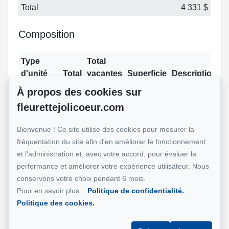
Total
4 331 $
Composition
Type
Total
d'unité
Total
vacantes
Superficie
Description
Principale
À propos des cookies sur
(8½)
fleurettejolicoeur.com
Pièces
Bienvenue ! Ce site utilise des cookies pour mesurer la
fréquentation du site afin d'en améliorer le fonctionnement
Étage
Nom
Dimensions
Revêtement
Informat
et l'administration et, avec votre accord, pour évaluer la
performance et améliorer votre expérience utilisateur. Nous
Salle à
9.6x16.1 pi
Bois
conservons votre choix pendant 6 mois.
manger
(irrégulier)
Pour en savoir plus :
Politique de confidentialité.
Salon
13x16.1 pi
Bois
Politique des cookies.
(irrégulier)
Cuisine
11.1x14.9 pi
Bois